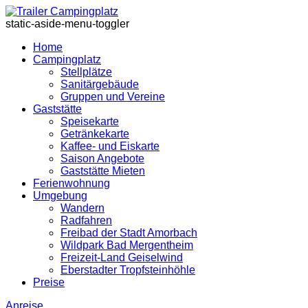
static-aside-menu-toggler
Home
Campingplatz
Stellplätze
Sanitärgebäude
Gruppen und Vereine
Gaststätte
Speisekarte
Getränkekarte
Kaffee- und Eiskarte
Saison Angebote
Gaststätte Mieten
Ferienwohnung
Umgebung
Wandern
Radfahren
Freibad der Stadt Amorbach
Wildpark Bad Mergentheim
Freizeit-Land Geiselwind
Eberstadter Tropfsteinhöhle
Preise
Anreise