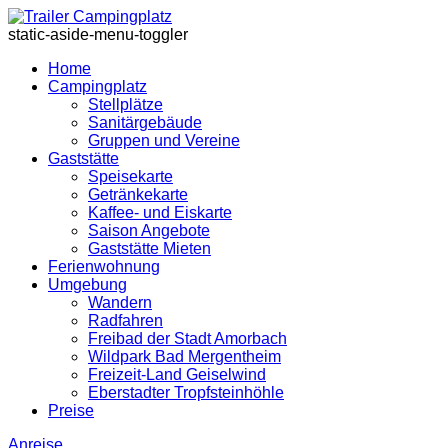
static-aside-menu-toggler
Home
Campingplatz
Stellplätze
Sanitärgebäude
Gruppen und Vereine
Gaststätte
Speisekarte
Getränkekarte
Kaffee- und Eiskarte
Saison Angebote
Gaststätte Mieten
Ferienwohnung
Umgebung
Wandern
Radfahren
Freibad der Stadt Amorbach
Wildpark Bad Mergentheim
Freizeit-Land Geiselwind
Eberstadter Tropfsteinhöhle
Preise
Anreise